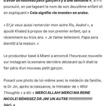
d’avoir un nouveau petit garçon il y a une semaine »,
a-t-il
poursuivi, en partageant le nom de son deuxième enfant et
en expliquant:«
Cela signifie «le monde» en arabe.
« Et je veux aussi remercier mon autre fils, Asahd »
, a
ajouté Khaled à propos de son premier enfant, qui a
récemment eu trois ans.
« Je t’aime tellement. Papa sera
bientôt à la maison. »
Le producteur basé à Miami a annoncé l’heureuse nouvelle
sur Instagram la semaine dernière déclarant qu’il était le
fier père d’un nouveau petit garçon.
Posant une photo de lui-même avec le médecin de famille,
le Dr Jin, après la naissance, le hitmaker de «
Wild
Thoughts
» a dit: «
MERCI ALLAH! MERCI MA REINE
NICOLE! BÉNISSEZ DR JIN! UN AUTRE !!!!!!!!!!!!!!!!!!!!
(sic). »