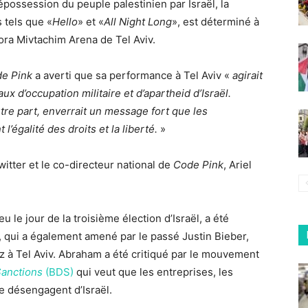
épossession du peuple palestinien par Israël, la
 tels que «
Hello
» et «
All Night Long
», est déterminé à
nora Mivtachim Arena de Tel Aviv.
e Pink
a averti que sa performance à Tel Aviv «
agirait
d’occupation militaire et d’apartheid d’Israël.
utre part, enverrait un message fort que les
’égalité des droits et la liberté.
»
itter et le co-directeur national de
Code Pink
, Ariel
eu le jour de la troisième élection d’Israël, a été
 qui a également amené par le passé Justin Bieber,
 à Tel Aviv. Abraham a été critiqué par le mouvement
Sanctions
(BDS)
qui veut que les entreprises, les
e désengagent d’Israël.