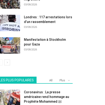
03/08/2026
Londres : 117 arrestations lors
d’un rassemblement
03/08/2026
Manifestation à Stockholm
pour Gaza
03/08/2026
LES PLUS POPULAIRES
All
Plus
Coronavirus : La presse
américaine rend hommage au
Prophète Mohammed ﷺ