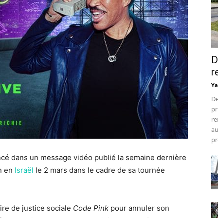
D
r
Ya
De
pr
re
au
pr
ncé dans un message vidéo publié la semaine dernière
n en
Israël
le 2 mars dans le cadre de sa tournée
e de justice sociale
Code Pink
pour annuler son