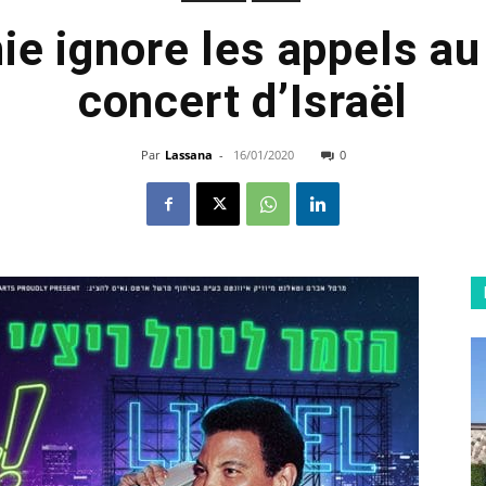
hie ignore les appels au
concert d’Israël
Par
Lassana
-
16/01/2020
0