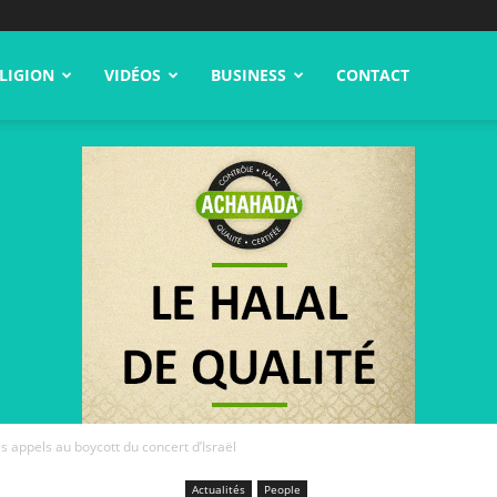
LIGION
VIDÉOS
BUSINESS
CONTACT
es appels au boycott du concert d’Israël
Actualités
People