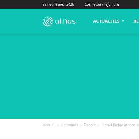
samedi 8 août 2026
Connecter / rejoindre
alNas.fr
ACTUALITÉS
RE
Accueil
Actualités
People
Lionel Richie ignore l