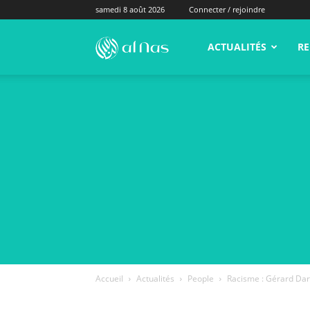
samedi 8 août 2026
Connecter / rejoindre
alNas.fr
ACTUALITÉS
RE
Accueil
Actualités
People
Racisme : Gérard Dar