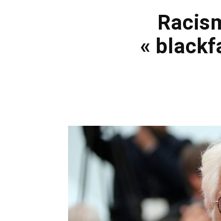
Racism
« blackf