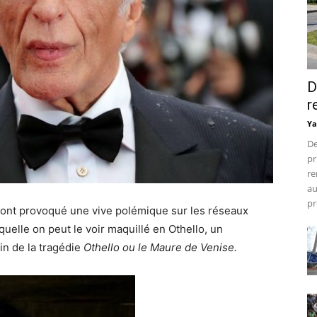
D
r
Ya
De
pr
re
au
pr
 ont provoqué une vive polémique sur les réseaux
quelle on peut le voir maquillé en Othello, un
n de la tragédie
Othello ou le Maure de Venise.