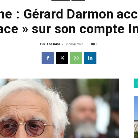
e : Gérard Darmon ac
ace » sur son compte 
Par
Lassana
-
07/04/2021
0