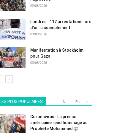
03/08/2026
Londres : 117 arrestations lors
d’un rassemblement
03/08/2026
Manifestation à Stockholm
pour Gaza
03/08/2026
LES PLUS POPULAIRES
All
Plus
Coronavirus : La presse
américaine rend hommage au
Prophète Mohammed ﷺ