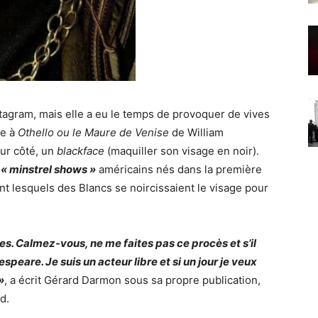
stagram
, mais elle a eu le temps de provoquer de vives
ce à
Othello
ou le Maure de Venise
de
William
eur côté, un
blackface
(maquiller son visage en noir).
x
« minstrel shows »
américains nés dans la première
nt lesquels des Blancs se noircissaient le visage pour
s. Calmez-vous, ne me faites pas ce procès et s’il
peare. Je suis un acteur libre et si un jour je veux
»
, a écrit Gérard Darmon sous sa propre publication,
d.