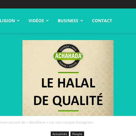
LIGION
VIDÉOS
BUSINESS
CONTACT
mon accusé de « blackface » sur son compte Instagram
Actualités
People