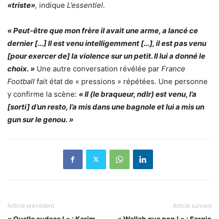
«triste»
,
indique
L’essentiel.
« Peut-être que mon frère il avait une arme, a lancé ce
dernier […] Il est venu intelligemment […], il est pas venu
[pour exercer de] la violence sur un petit. Il lui a donné le
choix. »
Une autre conversation révélée par
France
Football
fait état de « pressions » répétées. Une personne
y confirme la scène:
« Il (le braqueur, ndlr) est venu, l’a
[sorti] d’un resto, l’a mis dans une bagnole et lui a mis un
gun sur le genou. »
Article précédent
Article suivant
« Quelle audace ! » : Karim
« Wallah que non ! » : Sergio