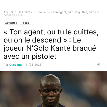
Accueil
Actualités
People
« Ton agent, ou tu le quittes, ou on le
descend » : Le...
Actualités
People
« Ton agent, ou tu le quittes,
ou on le descend » : Le
joueur N’Golo Kanté braqué
avec un pistolet
0
Par
Oussama
-
11/03/2023