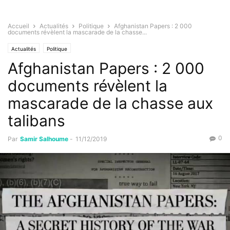
Accueil
Actualités
Politique
Afghanistan Papers : 2 000
documents révèlent la mascarade de la chasse...
Actualités
Politique
Afghanistan Papers : 2 000
documents révèlent la
mascarade de la chasse aux
talibans
0
Par
Samir Salhoume
-
11/12/2019