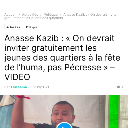
Accueil
Actualités
Politique
Anasse Kazib : « On devrait inviter
gratuitement les jeunes des quartiers...
Actualités
Politique
Anasse Kazib : « On devrait
inviter gratuitement les
jeunes des quartiers à la fête
de l’huma, pas Pécresse » –
VIDEO
0
Par
Oussama
-
15/09/2021