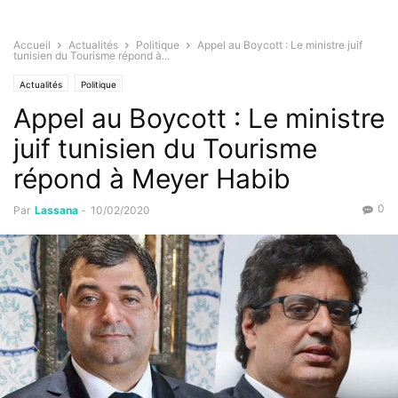
Accueil
Actualités
Politique
Appel au Boycott : Le ministre juif
tunisien du Tourisme répond à...
Actualités
Politique
Appel au Boycott : Le ministre
juif tunisien du Tourisme
répond à Meyer Habib
0
Par
Lassana
-
10/02/2020