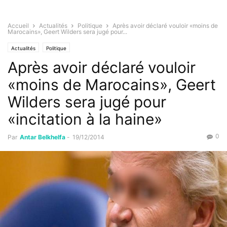
Accueil
Actualités
Politique
Après avoir déclaré vouloir «moins de
Marocains», Geert Wilders sera jugé pour...
Actualités
Politique
Après avoir déclaré vouloir
«moins de Marocains», Geert
Wilders sera jugé pour
«incitation à la haine»
0
Par
Antar Belkhelfa
-
19/12/2014