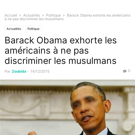
Accueil
Actualités
Politique
Barack Obama exhorte les américains
à ne pas discriminer les musulmans
Actualités
Politique
Barack Obama exhorte les
américains à ne pas
discriminer les musulmans
0
Par
Zoubida
-
14/12/2015