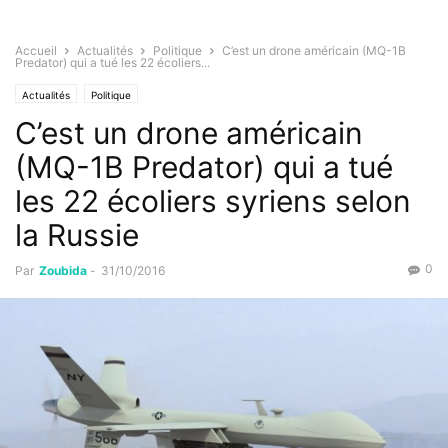
Accueil
Actualités
Politique
C’est un drone américain (MQ-1B
Predator) qui a tué les 22 écoliers...
Actualités
Politique
C’est un drone américain
(MQ-1B Predator) qui a tué
les 22 écoliers syriens selon
la Russie
0
Par
Zoubida
-
31/10/2016