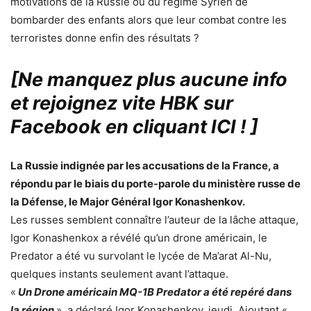
motivations de la Russie ou du régime Syrien de
bombarder des enfants alors que leur combat contre les
terroristes donne enfin des résultats ?
[Ne manquez plus aucune info
et rejoignez vite HBK sur
Facebook en cliquant ICI !
]
La Russie indignée par les accusations de la France, a
répondu par le biais du porte-parole du ministère russe de
la Défense, le Major Général Igor Konashenkov.
Les russes semblent connaître l’auteur de la lâche attaque,
Igor Konashenkox a révélé qu’un drone américain, le
Predator a été vu survolant le lycée de Ma’arat Al-Nu,
quelques instants seulement avant l’attaque.
«
Un Drone américain MQ-1B Predator a été repéré dans
la région
», a déclaré Igor Konashenkov, jeudi. Ajoutant «