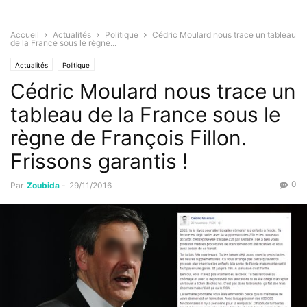
Accueil
Actualités
Politique
Cédric Moulard nous trace un tableau
de la France sous le règne...
Actualités
Politique
Cédric Moulard nous trace un
tableau de la France sous le
règne de François Fillon.
Frissons garantis !
0
Par
Zoubida
-
29/11/2016