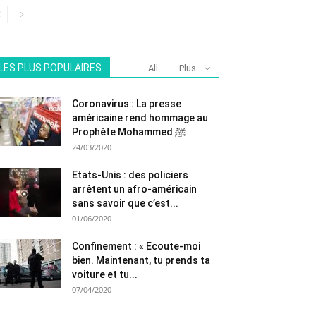
LES PLUS POPULAIRES
All
Plus
Coronavirus : La presse
américaine rend hommage au
Prophète Mohammed ﷺ
24/03/2020
Etats-Unis : des policiers
arrêtent un afro-américain
sans savoir que c’est...
01/06/2020
Confinement : « Ecoute-moi
bien. Maintenant, tu prends ta
voiture et tu...
07/04/2020