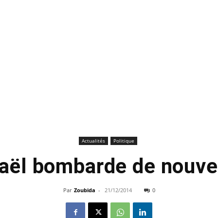
Actualités
Politique
raël bombarde de nouve
Par
Zoubida
-
21/12/2014
0