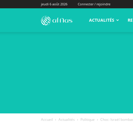
jeudi 6 août 2026
Connecter / rejoindre
alNas.fr
ACTUALITÉS
RE
Accueil
Actualités
Politique
Choc: Israël bomba