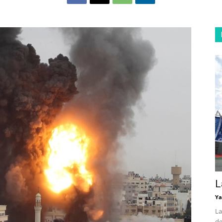
L
Ya
La
de