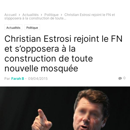
Accueil
Actualités
Politique
Christian Estrosi rejoint le FN et
s’opposera à la construction de toute...
Actualités
Politique
Christian Estrosi rejoint le FN
et s’opposera à la
construction de toute
nouvelle mosquée
0
Par
Farah B
-
09/04/2015