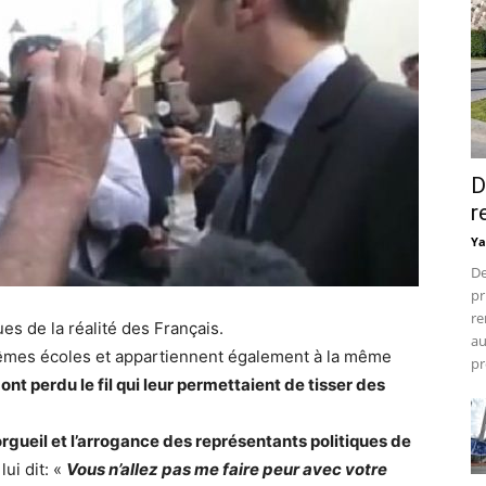
D
r
Ya
De
pr
re
es de la réalité des Français.
au
mêmes écoles et appartiennent également à la même
pr
nt perdu le fil qui leur permettaient de tisser des
’orgueil et l’arrogance des représentants politiques de
lui dit: «
Vous n’allez pas me faire peur avec votre