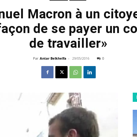
uel Macron à un citoye
façon de se payer un co
de travailler»
Par
Antar Belkhelfa
-
29/05/2016
0