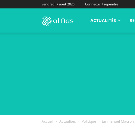
vendredi 7 août 2026
Connecter / rejoindre
alNas.fr
ACTUALITÉS
RE
Accueil
Actualités
Politique
Emmanuel Macron à u