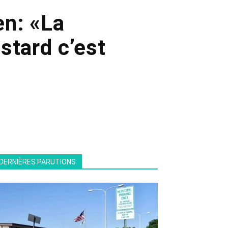
n: «La
stard c’est
DERNIÈRES PARUTIONS