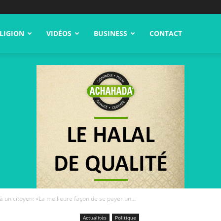
LIGION
VIDÉOS
BUSINESS
CONTACT
n citoyen: «La meilleure façon de se payer un...
Actualités
Politique