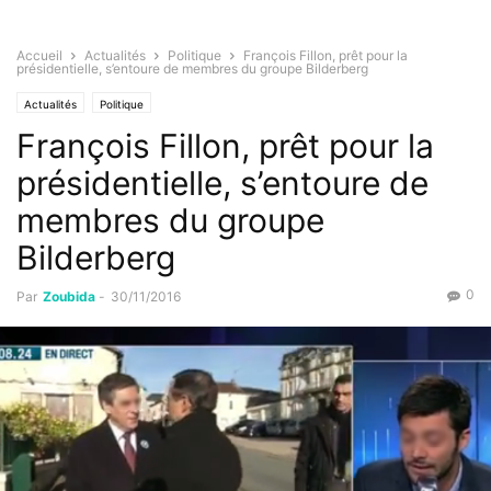
Accueil
Actualités
Politique
François Fillon, prêt pour la
présidentielle, s’entoure de membres du groupe Bilderberg
Actualités
Politique
François Fillon, prêt pour la
présidentielle, s’entoure de
membres du groupe
Bilderberg
0
Par
Zoubida
-
30/11/2016