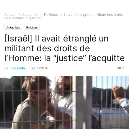
Accueil
Actualités
Politique
Il avait étranglé un militant des droits
de l’Homme: la “justice”...
Actualités
Politique
[Israël] Il avait étranglé un
militant des droits de
l’Homme: la “justice” l’acquitte
0
Par
Zoubida
-
13/04/2016