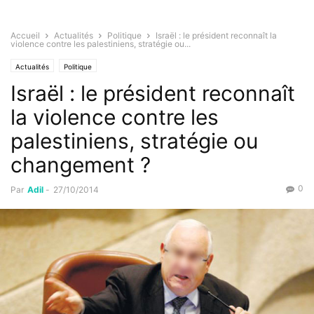
Accueil
Actualités
Politique
Israël : le président reconnaît la
violence contre les palestiniens, stratégie ou...
Actualités
Politique
Israël : le président reconnaît
la violence contre les
palestiniens, stratégie ou
changement ?
0
Par
Adil
-
27/10/2014