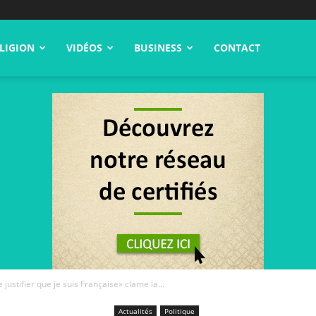
LIGION
VIDÉOS
BUSINESS
CONTACT
 justifier que je suis Française» clame la...
Actualités
Politique