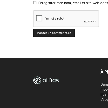
Enregistrer mon nom, email et site web dans
À 
Dans
moye
libe
s’ap