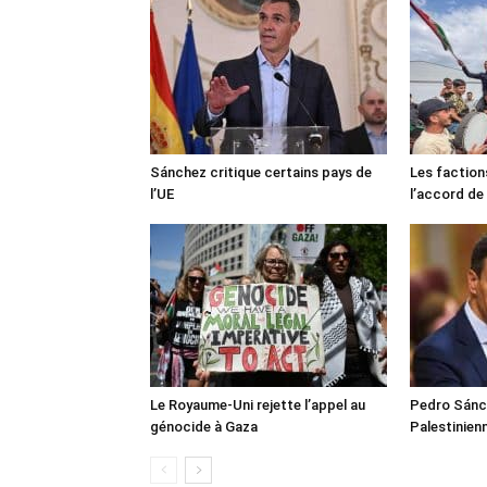
Sánchez critique certains pays de
Les faction
l’UE
l’accord de
Le Royaume-Uni rejette l’appel au
Pedro Sánch
génocide à Gaza
Palestinien