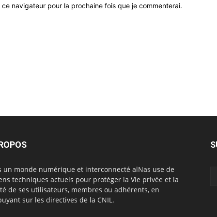
 ce navigateur pour la prochaine fois que je commenterai.
PROPOS
S
 un monde numérique et interconnecté alNas use de
ns techniques actuels pour protéger la Vie privée et la
rté de ses utilisateurs, membres ou adhérents, en
puyant sur les directives de la CNIL.