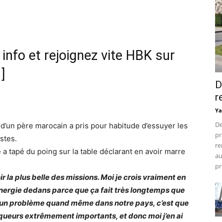
nfo et rejoignez vite HBK sur
]
D
r
Ya
De
 d’un père marocain a pris pour habitude d’essuyer les
pr
istes.
re
 a tapé du poing sur la table déclarant en avoir marre
au
pr
oir la plus belle des missions. Moi je crois vraiment en
n énergie dedans parce que ça fait très longtemps que
on a un problème quand même dans notre pays, c’est que
queurs extrêmement importants, et donc moi j’en ai