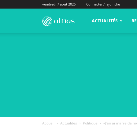
vendredi 7 août 2026
Connecter / rejoindre
alNas.fr
ACTUALITÉS
RE
Accueil
Actualités
Politique
«J’en ai marre de me