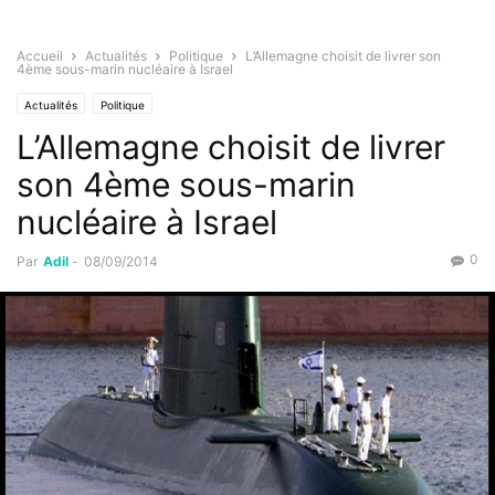
Accueil
Actualités
Politique
L’Allemagne choisit de livrer son
4ème sous-marin nucléaire à Israel
Actualités
Politique
L’Allemagne choisit de livrer
son 4ème sous-marin
nucléaire à Israel
0
Par
Adil
-
08/09/2014