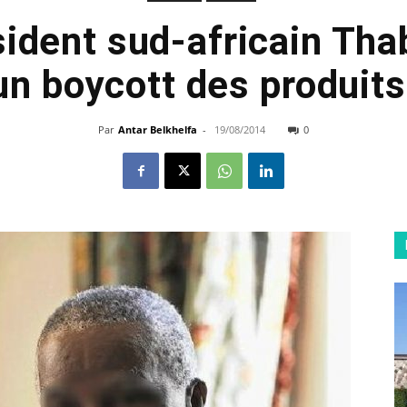
sident sud-africain Th
un boycott des produits
Par
Antar Belkhelfa
-
19/08/2014
0