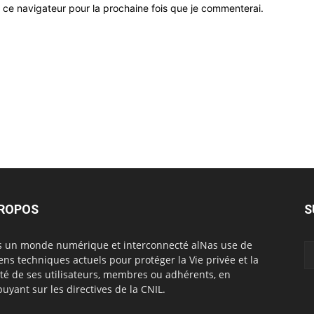
 ce navigateur pour la prochaine fois que je commenterai.
PROPOS
S
 un monde numérique et interconnecté alNas use de
ns techniques actuels pour protéger la Vie privée et la
rté de ses utilisateurs, membres ou adhérents, en
puyant sur les directives de la CNIL.