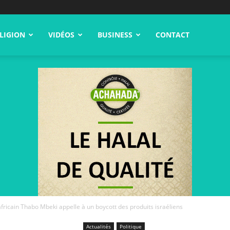
LIGION
VIDÉOS
BUSINESS
CONTACT
africain Thabo Mbeki appelle à un boycott des produits israéliens
Actualités
Politique