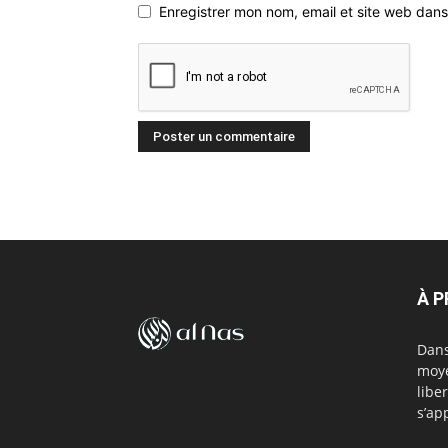
Enregistrer mon nom, email et site web dans
À 
Dans
moye
libe
s’ap