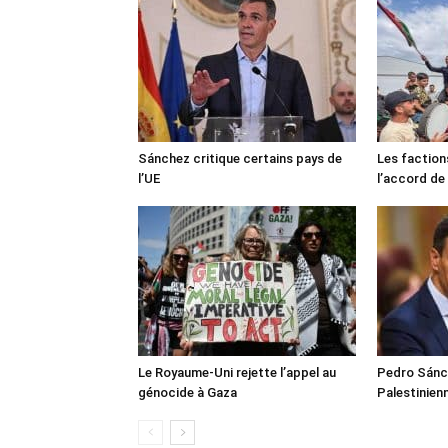
Sánchez critique certains pays de
Les faction
l’UE
l’accord de
Le Royaume-Uni rejette l’appel au
Pedro Sánch
génocide à Gaza
Palestinien