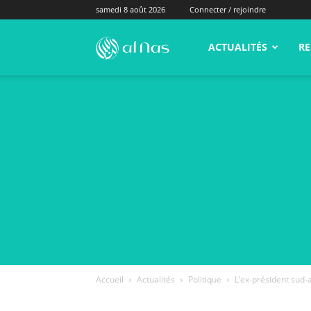
samedi 8 août 2026
Connecter / rejoindre
alNas.fr
ACTUALITÉS
RE
Accueil
Actualités
Politique
L’ex-président sud-