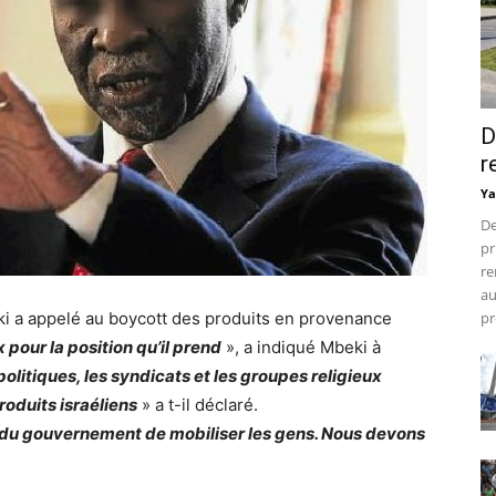
D
r
Ya
De
pr
re
au
eki a appelé au boycott des produits en provenance
pr
x pour la position qu’il prend
», a indiqué Mbeki à
olitiques, les syndicats et les groupes religieux
roduits israéliens
» a t-il déclaré.
é du gouvernement de mobiliser les gens. Nous devons