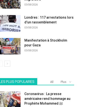
03/08/2026
Londres : 117 arrestations lors
d’un rassemblement
03/08/2026
Manifestation à Stockholm
pour Gaza
03/08/2026
LES PLUS POPULAIRES
All
Plus
Coronavirus : La presse
américaine rend hommage au
Prophète Mohammed ﷺ