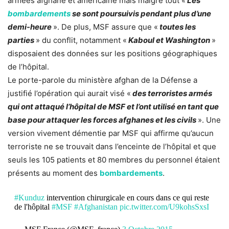
armées afghane et américaine mais malgré tout «
Les
bombardements
se sont poursuivis pendant plus d’une
demi-heure
». De plus, MSF assure que «
toutes les
parties
» du conflit, notamment «
Kaboul et Washington
»
disposaient des données sur les positions géographiques
de l’hôpital.
Le porte-parole du ministère afghan de la Défense a
justifié l’opération qui aurait visé «
des terroristes armés
qui ont attaqué l’hôpital de MSF et l’ont utilisé en tant que
base pour attaquer les forces afghanes et les civils
». Une
version vivement démentie par MSF qui affirme qu’aucun
terroriste ne se trouvait dans l’enceinte de l’hôpital et que
seuls les 105 patients et 80 membres du personnel étaient
présents au moment des
bombardements
.
#Kunduz
intervention chirurgicale en cours dans ce qui reste
de l'hôpital
#MSF
#Afghanistan
pic.twitter.com/U9kohsSxsI