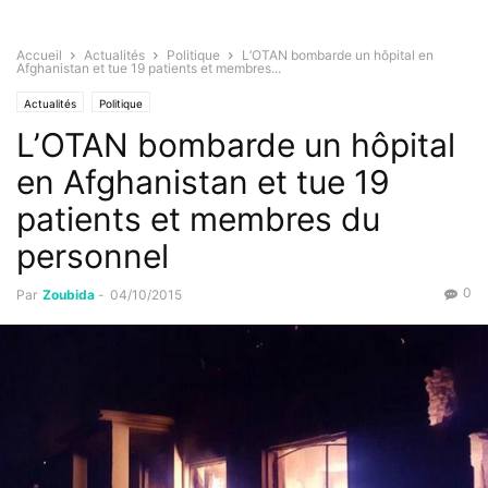
Accueil
Actualités
Politique
L’OTAN bombarde un hôpital en
Afghanistan et tue 19 patients et membres...
Actualités
Politique
L’OTAN bombarde un hôpital
en Afghanistan et tue 19
patients et membres du
personnel
0
Par
Zoubida
-
04/10/2015