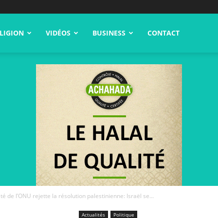
LIGION
VIDÉOS
BUSINESS
CONTACT
té de l’ONU rejette la résolution palestinienne: Israël se...
Actualités
Politique