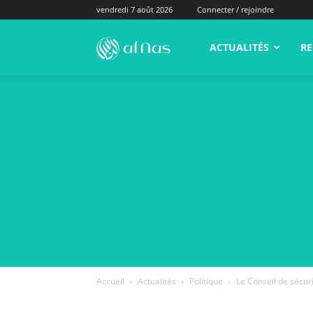
vendredi 7 août 2026
Connecter / rejoindre
alNas.fr
ACTUALITÉS
RE
Accueil
Actualités
Politique
Le Conseil de sécuri