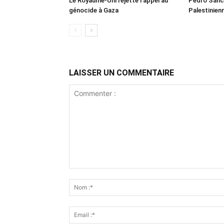
Le Royaume-Uni rejette l’appel au
Pedro Sánch
génocide à Gaza
Palestinien
LAISSER UN COMMENTAIRE