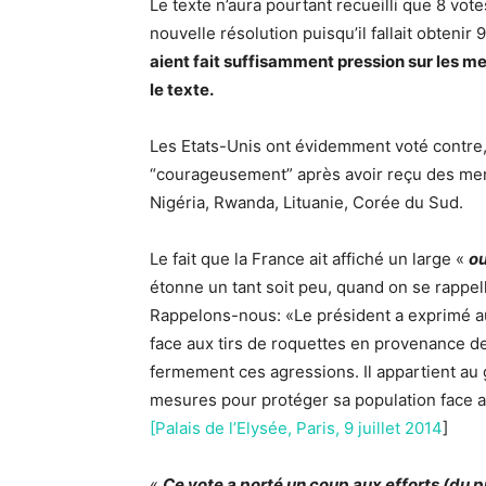
Le texte n’aura pourtant recueilli que 8 vote
nouvelle résolution puisqu’il fallait obtenir 
aient fait suffisamment pression sur les m
le texte.
Les Etats-Unis ont évidemment voté contre, 
“courageusement” après avoir reçu des mena
Nigéria, Rwanda, Lituanie, Corée du Sud.
Le fait que la France ait affiché un large «
ou
étonne un tant soit peu, quand on se rappell
Rappelons-nous: «Le président a exprimé au 
face aux tirs de roquettes en provenance de
fermement ces agressions. Il appartient au
mesures pour protéger sa population face
[Palais de l’Elysée, Paris, 9 juillet 2014
]
«
Ce vote a porté un coup aux efforts (du