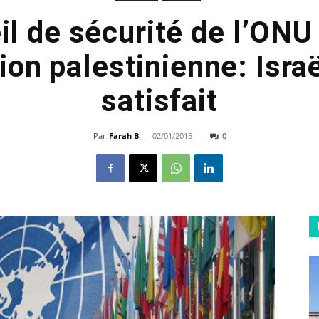
l de sécurité de l’ONU 
ion palestinienne: Israë
satisfait
Par
Farah B
-
02/01/2015
0