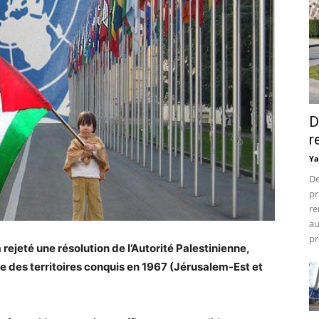
D
r
Ya
De
pr
re
au
pr
 rejeté une résolution de l’Autorité Palestinienne,
ne des territoires conquis en 1967 (Jérusalem-Est et