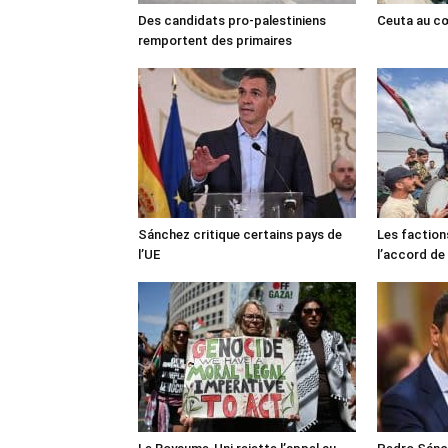
Des candidats pro-palestiniens
Ceuta au cœ
remportent des primaires
Sánchez critique certains pays de
Les faction
l’UE
l’accord de