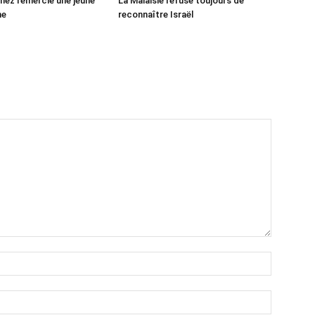
ez remercie une jeune
La Malaisie refuse toujours de
ne
reconnaître Israël