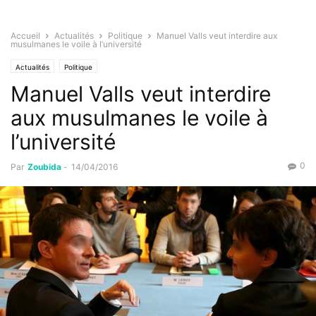
Accueil
Actualités
Politique
Manuel Valls veut interdire aux
musulmanes le voile à l’université
Actualités
Politique
Manuel Valls veut interdire
aux musulmanes le voile à
l’université
0
Par
Zoubida
-
14/04/2016