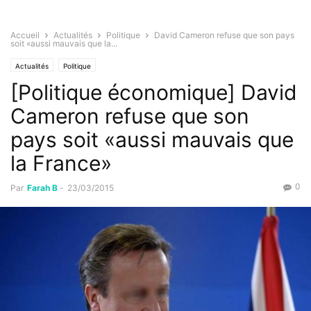
Accueil
Actualités
Politique
David Cameron refuse que son pays
soit «aussi mauvais que la...
Actualités
Politique
[Politique économique] David
Cameron refuse que son
pays soit «aussi mauvais que
la France»
0
Par
Farah B
-
23/03/2015