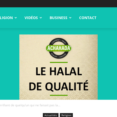
LIGION
VIDÉOS
BUSINESS
CONTACT
rifiant de quelqu’un qui ne faisait pas la...
Actualités
Religion