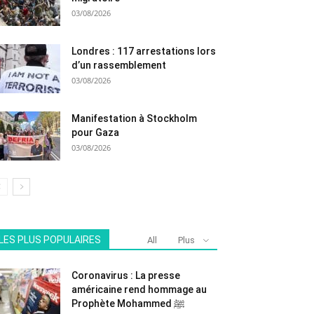
03/08/2026
Londres : 117 arrestations lors
d’un rassemblement
03/08/2026
Manifestation à Stockholm
pour Gaza
03/08/2026
LES PLUS POPULAIRES
All
Plus
Coronavirus : La presse
américaine rend hommage au
Prophète Mohammed ﷺ