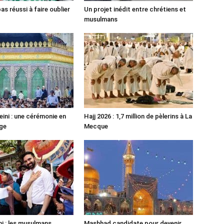
pas réussi à faire oublier
Un projet inédit entre chrétiens et
musulmans
ni : une cérémonie en
Hajj 2026 : 1,7 million de pèlerins à La
ge
Mecque
 : les musulmans
Mashhad candidate pour devenir