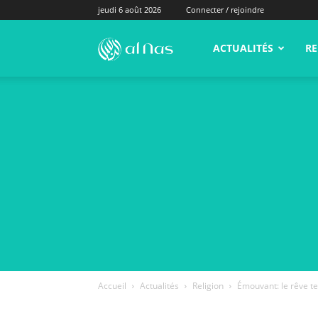
jeudi 6 août 2026
Connecter / rejoindre
alNas.fr
ACTUALITÉS
RE
Accueil
Actualités
Religion
Émouvant: le rêve ter