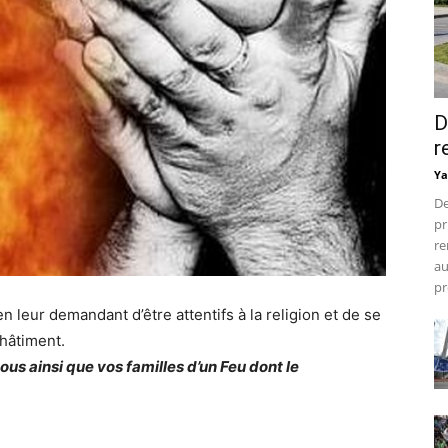
D
r
Ya
De
pr
re
au
pr
en leur demandant d’être attentifs à la religion et de se
hâtiment.
us ainsi que vos familles d’un Feu dont le
»