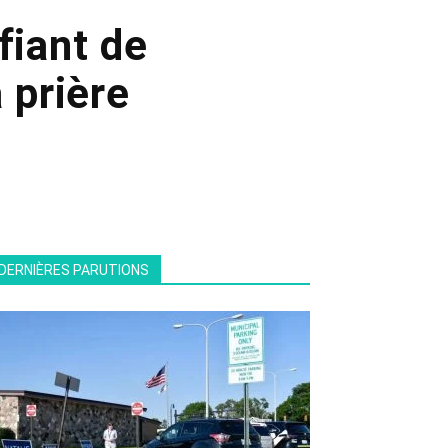
fiant de
 prière
DERNIÈRES PARUTIONS