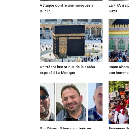
Attaque contre une mosquée à
La FIFA n’a 
Dublin
Gaza
Un trésor historique de la Kaaba
Imam Khomei
exposé à La Mecque
son homma
San Diego : 3 hommes tués en
Royaume-Uni