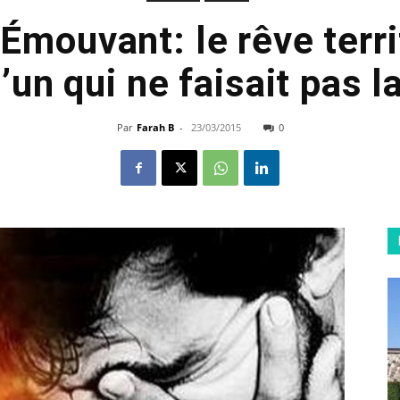
 Émouvant: le rêve terri
’un qui ne faisait pas la
Par
Farah B
-
23/03/2015
0