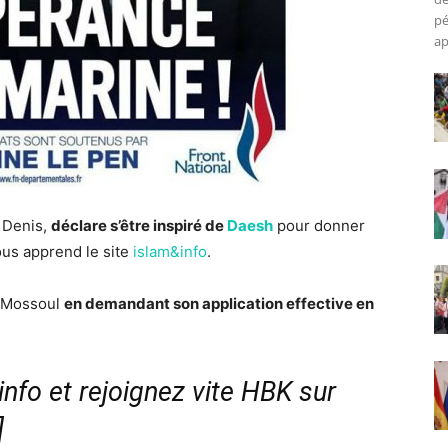
pé
ap
 Denis,
déclare s’être inspiré de
Daesh
pour donner
us apprend le site
islam&info
.
 à Mossoul
en demandant son application effective en
nfo et rejoignez vite HBK sur
]