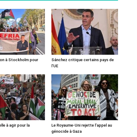
ion à Stockholm pour
Sánchez critique certains pays de
l’UE
lle à agir pour la
Le Royaume-Uni rejette l’appel au
génocide à Gaza