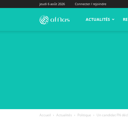
jeudi 6 août 2026
Connecter / rejoindre
alNas.fr
ACTUALITÉS
RE
Accueil
Actualités
Politique
Un candidat FN décl