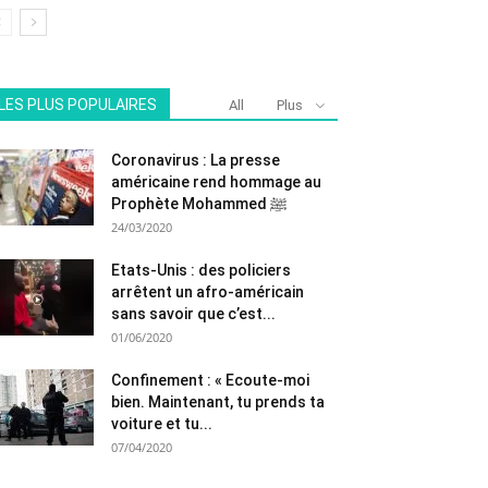
LES PLUS POPULAIRES
All
Plus
Coronavirus : La presse
américaine rend hommage au
Prophète Mohammed ﷺ
24/03/2020
Etats-Unis : des policiers
arrêtent un afro-américain
sans savoir que c’est...
01/06/2020
Confinement : « Ecoute-moi
bien. Maintenant, tu prends ta
voiture et tu...
07/04/2020