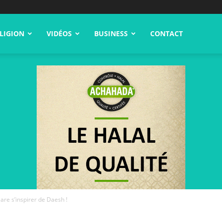
LIGION
VIDÉOS
BUSINESS
CONTACT
are s’inspirer de Daesh !