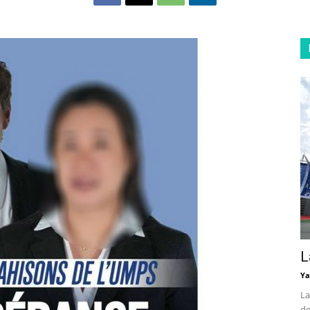
L
Ya
La
de