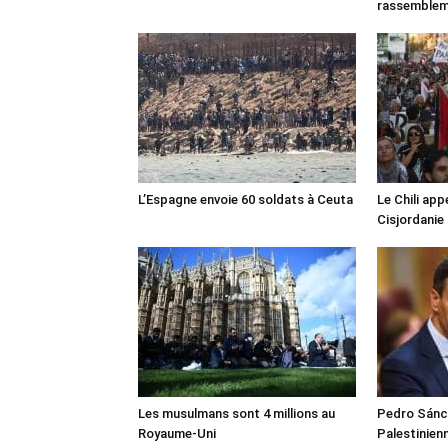
rassemble
L’Espagne envoie 60 soldats à Ceuta
Le Chili appe
Cisjordanie
Les musulmans sont 4 millions au
Pedro Sánch
Royaume-Uni
Palestinien