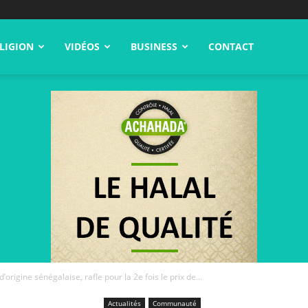
LIGION
VIDÉOS
BUSINESS
CONTACT
d’origine sénégalaise, rafle pour la 2e fois le prix de...
Actualités
Communauté