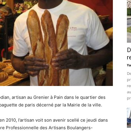
D
r
Ya
De
pr
re
au
odian, artisan au Grenier à Pain dans le quartier des
pr
aguette de paris décerné par la Mairie de la ville.
 2010, l’artisan voit son avenir scellé ce jeudi dans
mbre Professionnelle des Artisans Boulangers-