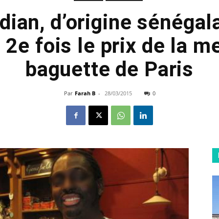
odian, d’origine sénégala
 2e fois le prix de la m
baguette de Paris
Par
Farah B
-
28/03/2015
0