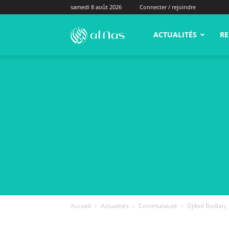
samedi 8 août 2026
Connecter / rejoindre
alNas.fr
ACTUALITÉS
RE
Accueil
Actualités
Communauté
Djibril Bodian, 