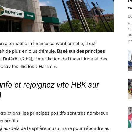
r
Ya
De
pr
re
au
pr
lternatif à la finance conventionnelle, il est
it de plus en plus d’émule.
Basé sur des principes
 l’intérêt (Ribà), l’interdiction de l’incertitude et des
ctivités illicites « Haram ».
nfo et rejoignez vite HBK sur
]
trictions, les principes positifs sont très nombreux
s profits.
largi au-delà de la sphère musulmane pour répondre au