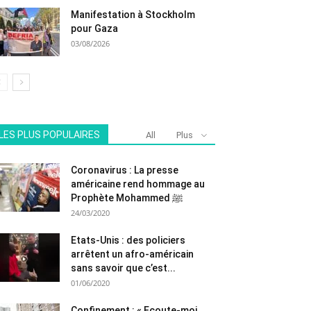
Manifestation à Stockholm
pour Gaza
03/08/2026
LES PLUS POPULAIRES
All
Plus
Coronavirus : La presse
américaine rend hommage au
Prophète Mohammed ﷺ
24/03/2020
Etats-Unis : des policiers
arrêtent un afro-américain
sans savoir que c’est...
01/06/2020
Confinement : « Ecoute-moi