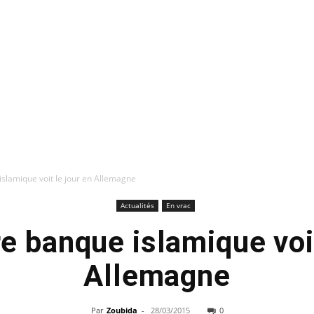
slamique voit le jour en Allemagne
Actualités
En vrac
e banque islamique voit
Allemagne
Par
Zoubida
-
28/03/2015
0