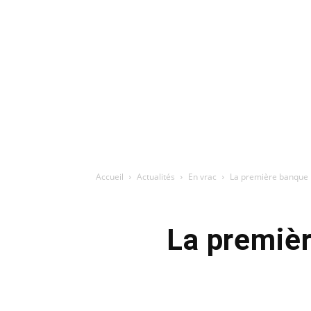
Accueil
Actualités
En vrac
La première banque i
La premièr