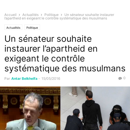
Accueil
Actualités
Politique
Un sénateur souhaite instaurer
l’apartheid en exigeant le contrôle systématique des musulmans
Actualités
Politique
Un sénateur souhaite
instaurer l’apartheid en
exigeant le contrôle
systématique des musulmans
0
Par
Antar Belkhelfa
-
15/05/2016