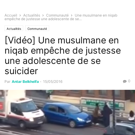
Accueil
Actualités
Communauté
Une musulmane en niqab
empêche de justesse une adolescente de se...
Actualités
Communauté
[Vidéo] Une musulmane en
niqab empêche de justesse
une adolescente de se
suicider
0
Par
Antar Belkhelfa
-
15/05/2016