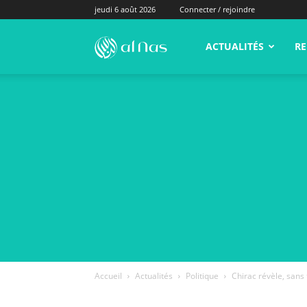
jeudi 6 août 2026
Connecter / rejoindre
alNas.fr
ACTUALITÉS
RE
Accueil
Actualités
Politique
Chirac révèle, sans 