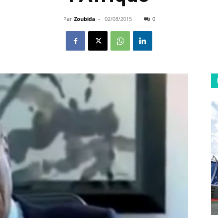
Par
Zoubida
-
02/08/2015
0