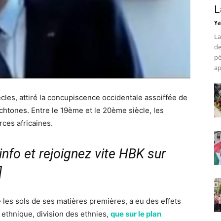
L
Ya
La
de
pé
ap
siècles, attiré la concupiscence occidentale assoiffée de
htones. Entre le 19ème et le 20ème siècle, les
ces africaines.
nfo et rejoignez vite HBK sur
]
é les sols de ses matières premières, a eu des effets
n ethnique, division des ethnies,
que sur le plan