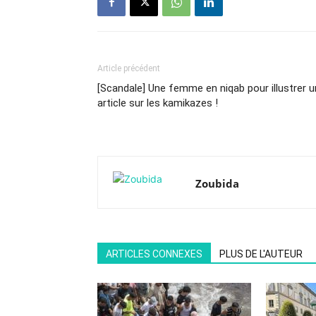
Article précédent
[Scandale] Une femme en niqab pour illustrer u
article sur les kamikazes !
Zoubida
ARTICLES CONNEXES
PLUS DE L'AUTEUR