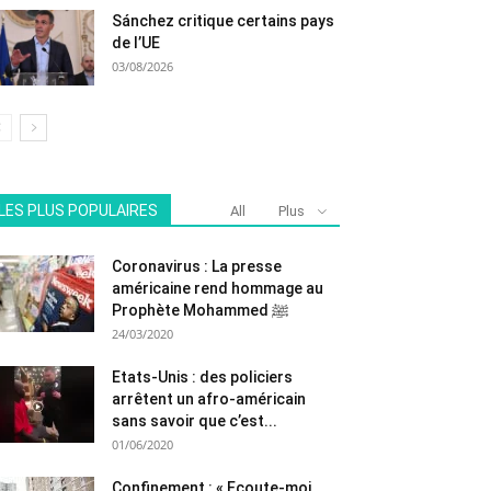
Sánchez critique certains pays
de l’UE
03/08/2026
LES PLUS POPULAIRES
All
Plus
Coronavirus : La presse
américaine rend hommage au
Prophète Mohammed ﷺ
24/03/2020
Etats-Unis : des policiers
arrêtent un afro-américain
sans savoir que c’est...
01/06/2020
Confinement : « Ecoute-moi