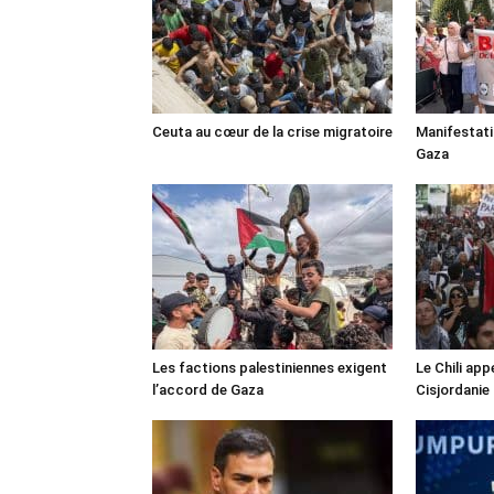
Ceuta au cœur de la crise migratoire
Manifestat
Gaza
Les factions palestiniennes exigent
Le Chili appe
l’accord de Gaza
Cisjordanie