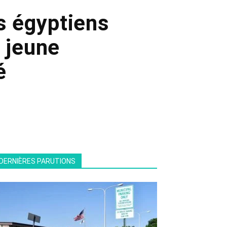
s égyptiens
 jeune
é
DERNIÈRES PARUTIONS