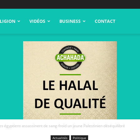
LIGION
VIDÉOS
BUSINESS
CONTACT
es égyptiens assassinent de sang-froid un jeune Palestinien déséquilibré
Actualités
Politique