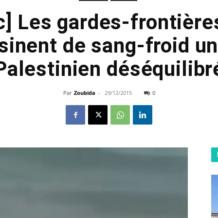
c] Les gardes-frontière
sinent de sang-froid un
Palestinien déséquilibr
Par
Zoubida
-
29/12/2015
0