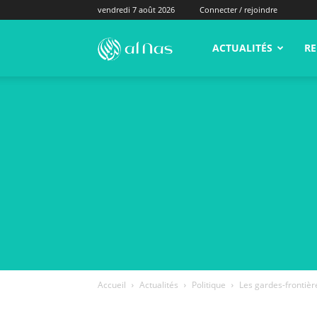
vendredi 7 août 2026
Connecter / rejoindre
alNas.fr
ACTUALITÉS
RE
Accueil
Actualités
Politique
Les gardes-frontièr