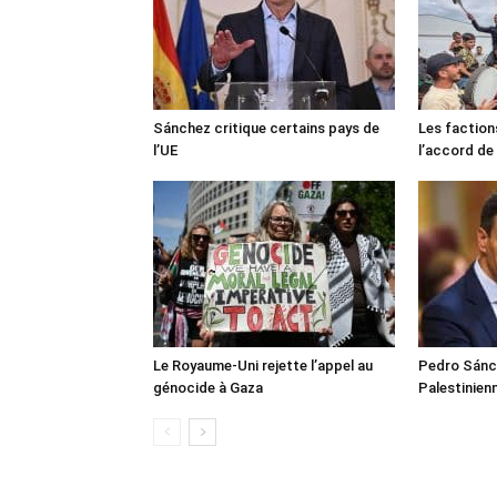
Sánchez critique certains pays de
Les faction
l’UE
l’accord de
Le Royaume-Uni rejette l’appel au
Pedro Sánch
génocide à Gaza
Palestinien