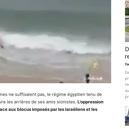
D
r
Ya
De
pr
re
au
nnes ne suffisaient pas, le régime égyptien tenu de
pr
uvre les arrières de ses amis sionistes.
L’oppression
ace aux blocus imposés par les israéliens et les