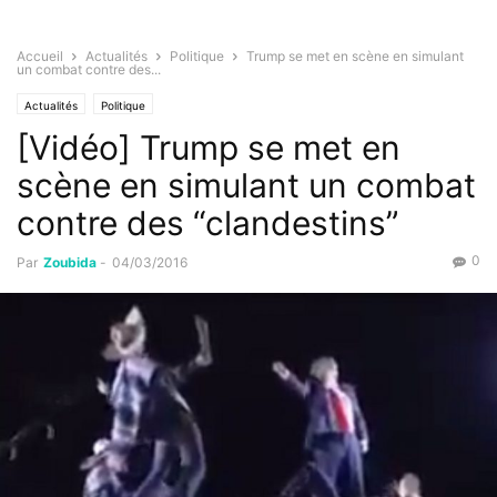
Accueil
Actualités
Politique
Trump se met en scène en simulant
un combat contre des...
Actualités
Politique
[Vidéo] Trump se met en
scène en simulant un combat
contre des “clandestins”
0
Par
Zoubida
-
04/03/2016