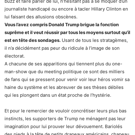
buzz et faire parler de lui, n’hésitant pas à se moquer d’un
journaliste handicapé ou encore à tacler Hillary Clinton en
lui faisant des allusions obscènes.
Vous l’avez compris Donald Trump brigue la fonction
suprême et il veut réussir par tous les moyens surtout qu’il
est en tête des sondages.
Usant de tous les stratagèmes,
il n’a décidément pas peur du ridicule à l’image de son
électorat.
A chacune de ses apparitions qui tiennent plus du one-
man-show que du meeting politique ce sont des milliers
de fans qui se pressent pour venir voir leur héros vomir sa
haine du système et les abreuver de ses thèses débiles
qui les plongent dans un état proche de l’hystérie.
Et pour le remercier de vouloir concrétiser leurs plus bas
instincts, les supporters de Trump ne ménagent pas leur
imagination pour lui prouver leur dévouement. Bariolés
des pieds à la tête de petits drapeaux américains, chapeau