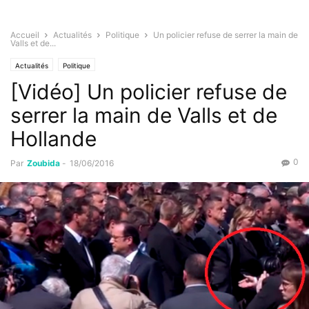
Accueil
Actualités
Politique
Un policier refuse de serrer la main de
Valls et de...
Actualités
Politique
[Vidéo] Un policier refuse de
serrer la main de Valls et de
Hollande
0
Par
Zoubida
-
18/06/2016