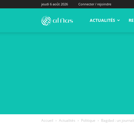
jeudi 6 août 2026
Connecter / rejoindre
alNas.fr
ACTUALITÉS
RE
Accueil
Actualités
Politique
Bagdad : un journali