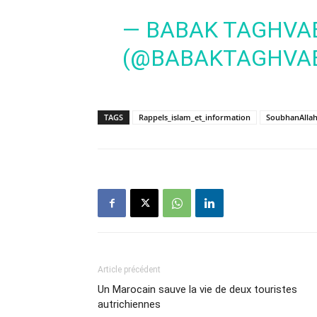
— BABAK TAGHVA
(@BABAKTAGHVA
TAGS
Rappels_islam_et_information
SoubhanAlla
Article précédent
Un Marocain sauve la vie de deux touristes
autrichiennes