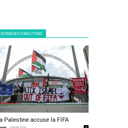
DERNIÈRES PARUTIONS
a Palestine accuse la FIFA
nnis
-
04/08/2026
0