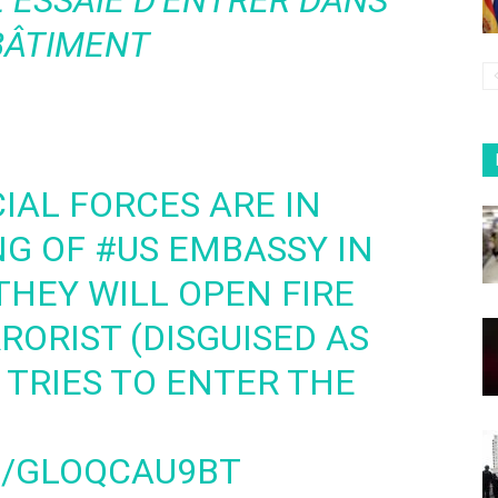
L ESSAIE D’ENTRER DANS
BÂTIMENT
IAL FORCES ARE IN
NG OF
#US
EMBASSY IN
THEY WILL OPEN FIRE
RORIST (DISGUISED AS
 TRIES TO ENTER THE
M/GLOQCAU9BT