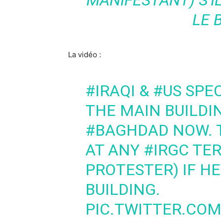
MANIFESTANT) S’I
LE 
La vidéo :
#IRAQI
&
#US
SPEC
THE MAIN BUILDI
#BAGHDAD
NOW. 
AT ANY
#IRGC
TER
PROTESTER) IF HE
BUILDING.
PIC.TWITTER.CO