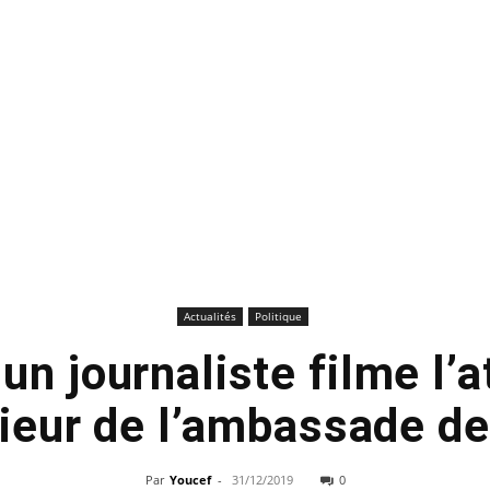
Actualités
Politique
un journaliste filme l’
érieur de l’ambassade d
Par
Youcef
-
31/12/2019
0