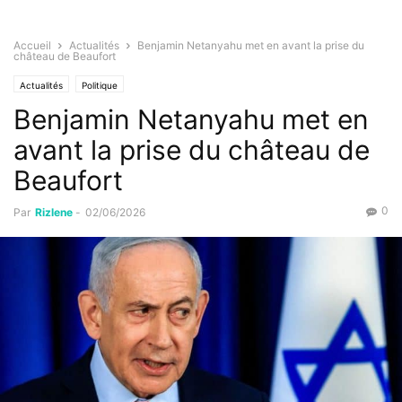
Accueil
Actualités
Benjamin Netanyahu met en avant la prise du
château de Beaufort
Actualités
Politique
Benjamin Netanyahu met en
avant la prise du château de
Beaufort
0
Par
Rizlene
-
02/06/2026