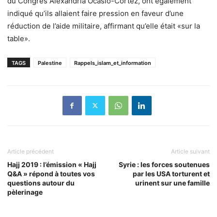
du Congrès Alexandria Ocasio-Cortez, ont également
indiqué qu’ils allaient faire pression en faveur d’une
réduction de l’aide militaire, affirmant qu’elle était «sur la
table».
TAGS
Palestine
Rappels_islam_et_information
Article précédent
Article suivant
Hajj 2019 : l’émission « Hajj
Syrie : les forces soutenues
Q&A » répond à toutes vos
par les USA torturent et
questions autour du
urinent sur une famille
pèlerinage