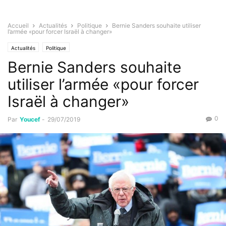
Accueil
Actualités
Politique
Bernie Sanders souhaite utiliser
l’armée «pour forcer Israël à changer»
Actualités
Politique
Bernie Sanders souhaite
utiliser l’armée «pour forcer
Israël à changer»
0
Par
Youcef
-
29/07/2019