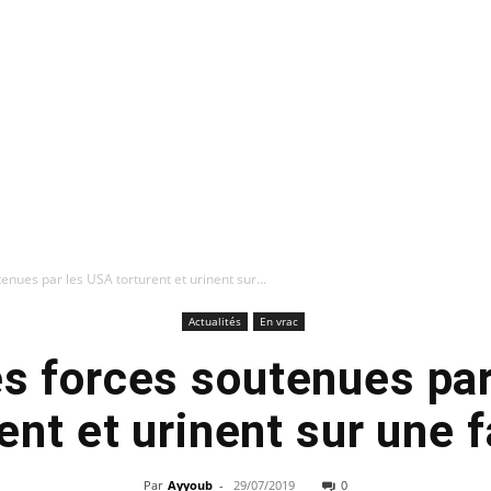
tenues par les USA torturent et urinent sur...
Actualités
En vrac
les forces soutenues pa
ent et urinent sur une 
Par
Ayyoub
-
29/07/2019
0