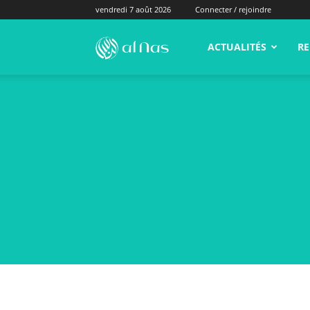
vendredi 7 août 2026
Connecter / rejoindre
alNas.fr
ACTUALITÉS
RE