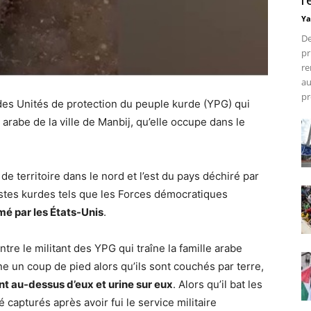
r
Ya
De
pr
re
au
pr
es Unités de protection du peuple kurde (YPG) qui
 arabe de la ville de Manbij, qu’elle occupe dans le
e territoire dans le nord et l’est du pays déchiré par
vistes kurdes tels que les Forces démocratiques
mé par les États-Unis
.
ntre le militant des YPG qui traîne la famille arabe
e un coup de pied alors qu’ils sont couchés par terre,
nt au-dessus d’eux et urine sur eux
. Alors qu’il bat les
apturés après avoir fui le service militaire