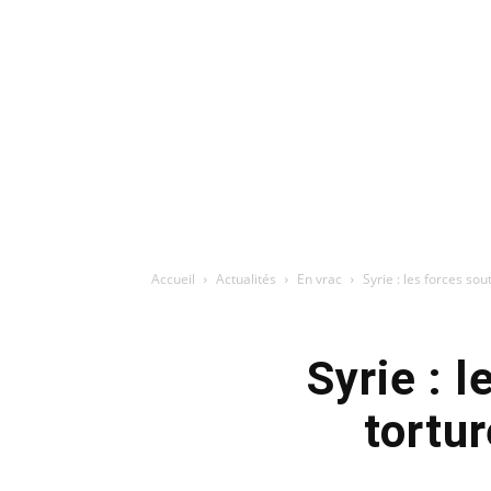
Accueil
Actualités
En vrac
Syrie : les forces sou
Syrie : 
tortur