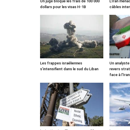
Un juge bloque les frais de 100 000
L’Iran mena
dollars pour les visas H-1B
câbles inte
Les frappes israéliennes
Un analyste
s’intensifient dans le sud du Liban
revers stra
face à l’Iran