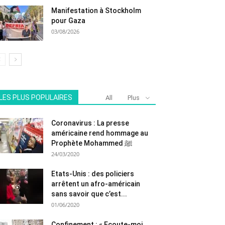
Manifestation à Stockholm
pour Gaza
03/08/2026
LES PLUS POPULAIRES
All
Plus
Coronavirus : La presse
américaine rend hommage au
Prophète Mohammed ﷺ
24/03/2020
Etats-Unis : des policiers
arrêtent un afro-américain
sans savoir que c’est...
01/06/2020
Confinement : « Ecoute-moi