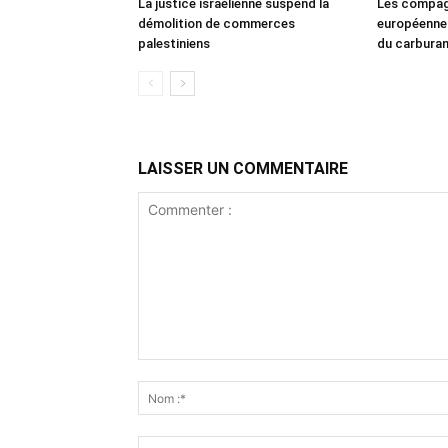
La justice israélienne suspend la
Les compag
démolition de commerces
européennes
palestiniens
du carbura
LAISSER UN COMMENTAIRE