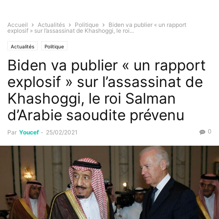
Accueil
Actualités
Politique
Biden va publier « un rapport
explosif » sur l’assassinat de Khashoggi, le roi...
Actualités
Politique
Biden va publier « un rapport
explosif » sur l’assassinat de
Khashoggi, le roi Salman
d’Arabie saoudite prévenu
0
Par
Youcef
-
25/02/2021