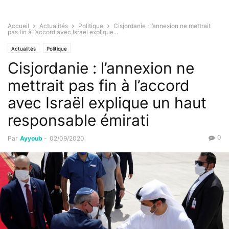
Accueil
Actualités
Politique
Cisjordanie : l’annexion ne mettrait
pas fin à l’accord avec Israël explique...
Actualités
Politique
Cisjordanie : l’annexion ne
mettrait pas fin à l’accord
avec Israël explique un haut
responsable émirati
0
Par
Ayyoub
-
02/09/2020