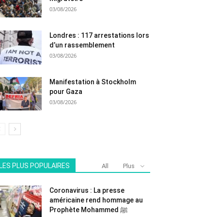
03/08/2026
Londres : 117 arrestations lors
d’un rassemblement
03/08/2026
Manifestation à Stockholm
pour Gaza
03/08/2026
LES PLUS POPULAIRES
All
Plus
Coronavirus : La presse
américaine rend hommage au
Prophète Mohammed ﷺ