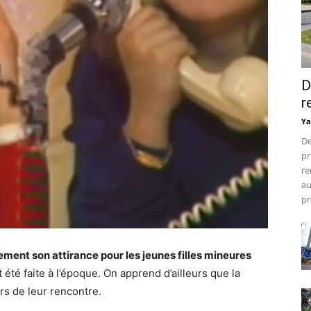
D
r
Ya
De
pr
re
au
pr
ement son attirance pour les jeunes filles mineures
 été faite à l’époque. On apprend d’ailleurs que la
ors de leur rencontre.