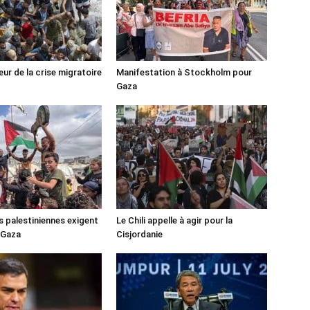
ur de la crise migratoire
Manifestation à Stockholm pour
Gaza
s palestiniennes exigent
Le Chili appelle à agir pour la
 Gaza
Cisjordanie