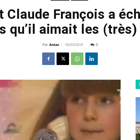
Claude François a éch
s qu’il aimait les (très)
Par
Antar
-
03/03/2018
0