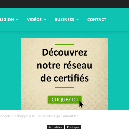
LIGION
VIDÉOS
BUSINESS
CONTACT
ois a échappé à la justice alors qu’il aimait les...
Actualités
Politique