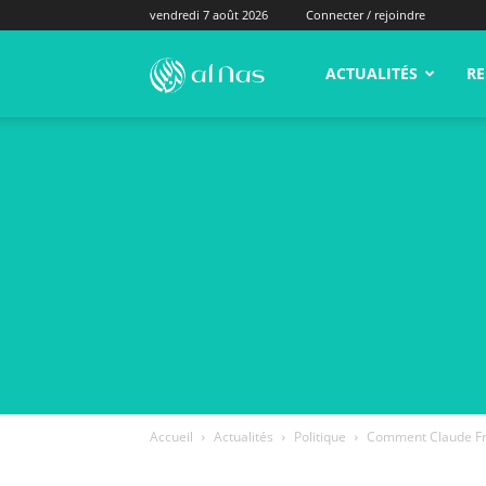
vendredi 7 août 2026
Connecter / rejoindre
alNas.fr
ACTUALITÉS
RE
Accueil
Actualités
Politique
Comment Claude Franç