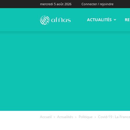
mercredi 5 août 2026
Connecter / rejoindre
alNas.fr
ACTUALITÉS
RE
Accueil
Actualités
Politique
Covid-19 : La France 