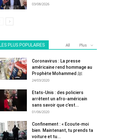
03/08/2026
LES PLUS POPULAIRES
All
Plus
Coronavirus : La presse
américaine rend hommage au
Prophète Mohammed ﷺ
24/03/2020
Etats-Unis : des policiers
arrêtent un afro-américain
sans savoir que c’est...
01/06/2020
Confinement : « Ecoute-moi
bien. Maintenant, tu prends ta
voiture et tu...