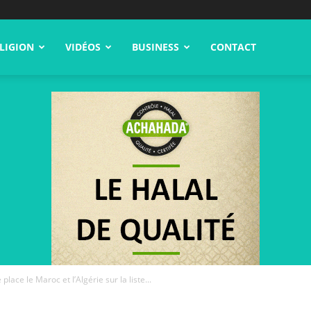
LIGION
VIDÉOS
BUSINESS
CONTACT
place le Maroc et l’Algérie sur la liste...