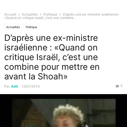
Accueil
Actualités
Politique
D’après une ex-ministre israélienne :
«Quand on critique Israël, c’est une combine...
Actualités
Politique
D’après une ex-ministre
israélienne : «Quand on
critique Israël, c’est une
combine pour mettre en
avant la Shoah»
0
Par
Adil
-
12/01/2014