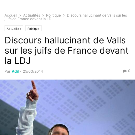
Accueil
Actualités
Politique
Discours hallucinant de Valls sur les
juifs de France devant la LDJ
Actualités
Politique
Discours hallucinant de Valls
sur les juifs de France devant
la LDJ
0
Par
Adil
-
25/03/2014