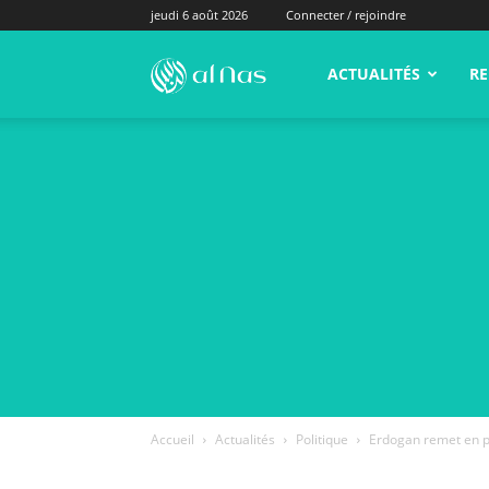
jeudi 6 août 2026
Connecter / rejoindre
alNas.fr
ACTUALITÉS
RE
Accueil
Actualités
Politique
Erdogan remet en pl