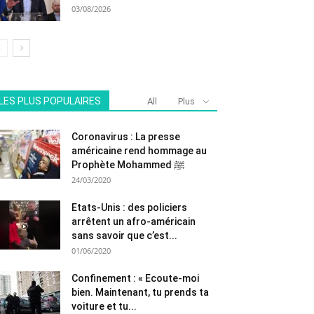
03/08/2026
LES PLUS POPULAIRES
All
Plus
Coronavirus : La presse
américaine rend hommage au
Prophète Mohammed ﷺ
24/03/2020
Etats-Unis : des policiers
arrêtent un afro-américain
sans savoir que c’est...
01/06/2020
Confinement : « Ecoute-moi
bien. Maintenant, tu prends ta
voiture et tu...