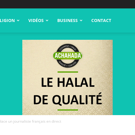
LIGION
VIDÉOS
BUSINESS
CONTACT
ace un journaliste français en direct