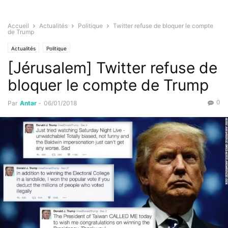
Accueil
Actualités
Politique
Twitter refuse de bloquer le compte
de Trump
Actualités
Politique
[Jérusalem] Twitter refuse de
bloquer le compte de Trump
0
Par
Antar
-
06/01/2018