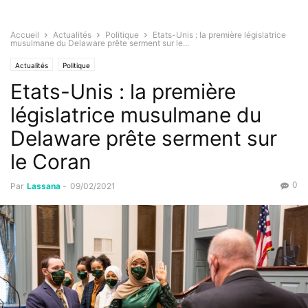
Accueil
Actualités
Politique
Etats-Unis : la première législatrice
musulmane du Delaware prête serment sur le...
Actualités
Politique
Etats-Unis : la première
législatrice musulmane du
Delaware prête serment sur
le Coran
0
Par
Lassana
-
09/02/2021