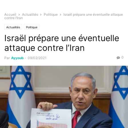
Accueil
Actualités
Politique
Israël prépare une éventuelle attaque
contre l’Iran
Actualités
Politique
Israël prépare une éventuelle
attaque contre l’Iran
0
Par
Ayyoub
-
09/02/2021