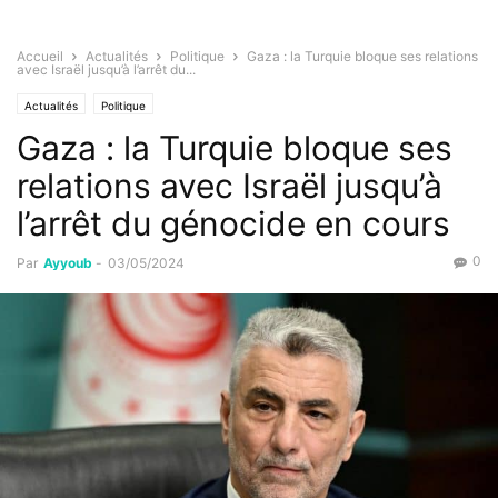
Accueil
Actualités
Politique
Gaza : la Turquie bloque ses relations
avec Israël jusqu’à l’arrêt du...
Actualités
Politique
Gaza : la Turquie bloque ses
relations avec Israël jusqu’à
l’arrêt du génocide en cours
0
Par
Ayyoub
-
03/05/2024