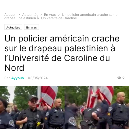
Accueil
Actualités
En vrac
Un policier américain crache sur le
drapeau palestinien à l’Université de Caroline...
Actualités
En vrac
Un policier américain crache
sur le drapeau palestinien à
l’Université de Caroline du
Nord
0
Par
Ayyoub
-
03/05/2024